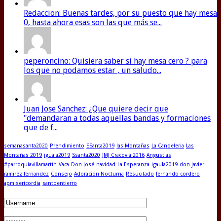
Redaccion: Buenas tardes, por su puesto que hay mesa
0, hasta ahora esas son las que más se...
peperoncino: Quisiera saber si hay mesa cero ? para
los que no podamos estar , un saludo...
Juan Jose Sanchez: ¿Que quiere decir que
"demandaran a todas aquellas bandas y formaciones
que de f...
semanasanta2020
Prendimiento
SSanta2019
las Montañas
La Candeleria
Las
Montañas 2019
iguala2019
Ssanta2020
JMJ Cracovia 2016
Angustias
#parroquiavillamartín
Vaca
Don José
navidad
La Esperanza
igaula2019
don javier
ramirez fernandez
Consejo
Adoración Nocturna
Resucitado
fernando cordero
apmisericordia
santoentierro