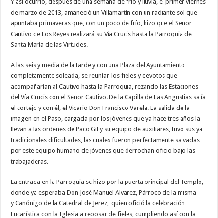
Y así ocurrió, después de una semana de frío y lluvia, el primer viernes
de marzo de 2013, amaneció un Villamartín con un radiante sol que
apuntaba primaveras que, con un poco de frío, hizo que el Señor
Cautivo de Los Reyes realizará su Vía Crucis hasta la Parroquia de
Santa María de las Virtudes.
A las seis y media de la tarde y con una Plaza del Ayuntamiento
completamente soleada, se reunían los fieles y devotos que
acompañarían al Cautivo hasta la Parroquia, rezando las Estaciones
del Vía Crucis con el Señor Cautivo. De la Capilla de Las Angustias salía
el cortejo y con él, el Vicario Don Francisco Varela. La salida de la
imagen en el Paso, cargada por los jóvenes que ya hace tres años la
llevan a las ordenes de Paco Gil y su equipo de auxiliares, tuvo sus ya
tradicionales dificultades, las cuales fueron perfectamente salvadas
por este equipo humano de jóvenes que derrochan oficio bajo las
trabajaderas.
La entrada en la Parroquia se hizo por la puerta principal del Templo,
donde ya esperaba Don José Manuel Alvarez, Párroco de la misma
y Canónigo de la Catedral de Jerez, quien ofició la celebración
Eucarística con la Iglesia a rebosar de fieles, cumpliendo así con la