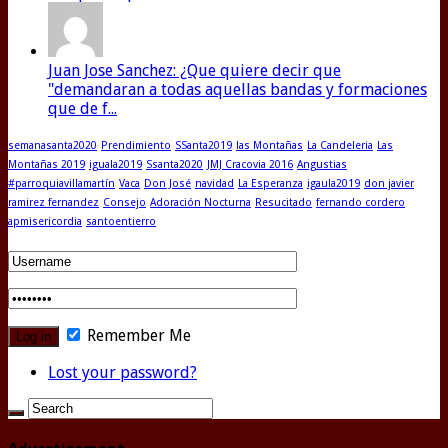
Juan Jose Sanchez: ¿Que quiere decir que
"demandaran a todas aquellas bandas y formaciones
que de f...
semanasanta2020
Prendimiento
SSanta2019
las Montañas
La Candeleria
Las
Montañas 2019
iguala2019
Ssanta2020
JMJ Cracovia 2016
Angustias
#parroquiavillamartín
Vaca
Don José
navidad
La Esperanza
igaula2019
don javier
ramirez fernandez
Consejo
Adoración Nocturna
Resucitado
fernando cordero
apmisericordia
santoentierro
Remember Me
Lost your password?