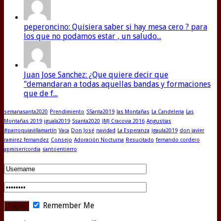
peperoncino: Quisiera saber si hay mesa cero ? para
los que no podamos estar , un saludo...
Juan Jose Sanchez: ¿Que quiere decir que
"demandaran a todas aquellas bandas y formaciones
que de f...
semanasanta2020
Prendimiento
SSanta2019
las Montañas
La Candeleria
Las
Montañas 2019
iguala2019
Ssanta2020
JMJ Cracovia 2016
Angustias
#parroquiavillamartín
Vaca
Don José
navidad
La Esperanza
igaula2019
don javier
ramirez fernandez
Consejo
Adoración Nocturna
Resucitado
fernando cordero
apmisericordia
santoentierro
Remember Me