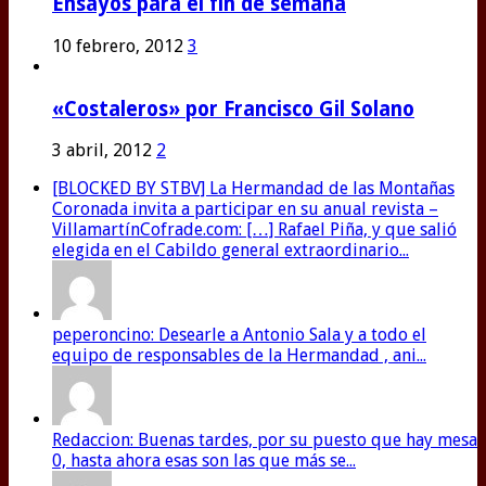
Ensayos para el fin de semana
10 febrero, 2012
3
«Costaleros» por Francisco Gil Solano
3 abril, 2012
2
[BLOCKED BY STBV] La Hermandad de las Montañas
Coronada invita a participar en su anual revista –
VillamartínCofrade.com: […] Rafael Piña, y que salió
elegida en el Cabildo general extraordinario...
peperoncino: Desearle a Antonio Sala y a todo el
equipo de responsables de la Hermandad , ani...
Redaccion: Buenas tardes, por su puesto que hay mesa
0, hasta ahora esas son las que más se...