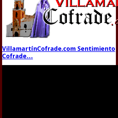
VillamartínCofrade.com Sentimiento
Cofrade…