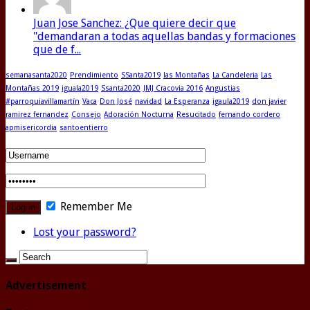
Juan Jose Sanchez: ¿Que quiere decir que
"demandaran a todas aquellas bandas y formaciones
que de f...
semanasanta2020
Prendimiento
SSanta2019
las Montañas
La Candeleria
Las
Montañas 2019
iguala2019
Ssanta2020
JMJ Cracovia 2016
Angustias
#parroquiavillamartín
Vaca
Don José
navidad
La Esperanza
igaula2019
don javier
ramirez fernandez
Consejo
Adoración Nocturna
Resucitado
fernando cordero
apmisericordia
santoentierro
Remember Me
Lost your password?
Advertisement