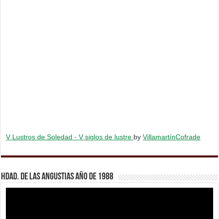
V Lustros de Soledad - V siglos de lustre
by
VillamartínCofrade
Hdad. de Las Angustias año de 1988