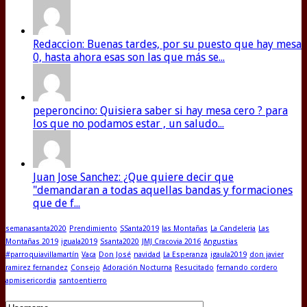
Redaccion: Buenas tardes, por su puesto que hay mesa
0, hasta ahora esas son las que más se...
peperoncino: Quisiera saber si hay mesa cero ? para
los que no podamos estar , un saludo...
Juan Jose Sanchez: ¿Que quiere decir que
"demandaran a todas aquellas bandas y formaciones
que de f...
semanasanta2020
Prendimiento
SSanta2019
las Montañas
La Candeleria
Las
Montañas 2019
iguala2019
Ssanta2020
JMJ Cracovia 2016
Angustias
#parroquiavillamartín
Vaca
Don José
navidad
La Esperanza
igaula2019
don javier
ramirez fernandez
Consejo
Adoración Nocturna
Resucitado
fernando cordero
apmisericordia
santoentierro