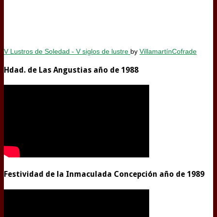
V Lustros de Soledad - V siglos de lustre
by
VillamartínCofrade
Hdad. de Las Angustias año de 1988
Festividad de la Inmaculada Concepción año de 1989