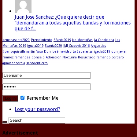
Juan Jose Sanchez: ¿Que quiere decir que
"demandaran a todas aquellas bandas y formaciones
que de f...
semanasanta2020
Prendimiento
SSanta2019
las Montañas
La Candeleria
Las
Montañas 2019
iguala2019
Ssanta2020
JMJ Cracovia 2016
Angustias
#parroquiavillamartín
Vaca
Don José
navidad
La Esperanza
igaula2019
don javier
ramirez fernandez
Consejo
Adoración Nocturna
Resucitado
fernando cordero
apmisericordia
santoentierro
Remember Me
Lost your password?
Advertisement