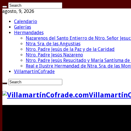
agosto, 9, 2026
Calendario
Galerías
Hermandades
Nazarenos del Santo Entierro de Ntro. Señor Jesuc
Ntra. Sra. de las Angustias
Ntro. Padre Jesús de la Paz y de la Caridad
Ntro. Padre Jesús Nazareno
Ntro. Padre Jesús Resucitado y María Santísma de 
Real e Ilustre Hermandad de Ntra. Sra. de las Mo
VillamartínCofrade
Villamartín