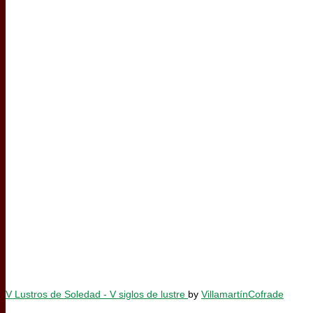
V Lustros de Soledad - V siglos de lustre
by
VillamartínCofrade