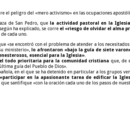
re el peligro del «mero activismo» en las ocupaciones apostóli
Plaza de San Pedro, que
la actividad pastoral en la Igles
 según ha explicado, se corre
el «riesgo de olvidar el alma 
s de cada uno.
que «se encontró con el problema de atender a los necesitado
su ministerio»,
lo afrontaron «bajo la guía de siete varon
enesterosos, esencial para la Iglesia»
.
el todo prioritaria para la comunidad cristiana
que, de e
 última guía del Pueblo de Dios».
spañola, en el que se ha detenido en particular a los grupos v
participar en la apasionante tarea de edificar la Igles
que santifique «con la oración cada uno de los pasos de nuest