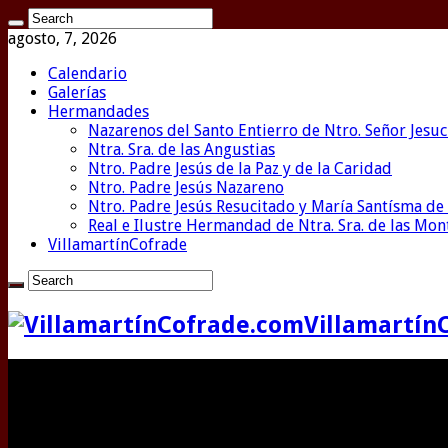
agosto, 7, 2026
Calendario
Galerías
Hermandades
Nazarenos del Santo Entierro de Ntro. Señor Jesuc
Ntra. Sra. de las Angustias
Ntro. Padre Jesús de la Paz y de la Caridad
Ntro. Padre Jesús Nazareno
Ntro. Padre Jesús Resucitado y María Santísma de 
Real e Ilustre Hermandad de Ntra. Sra. de las Mo
VillamartínCofrade
Villamartín