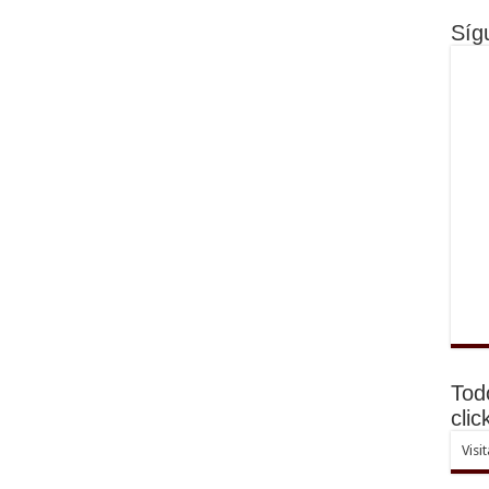
Síg
Tod
clic
Visi