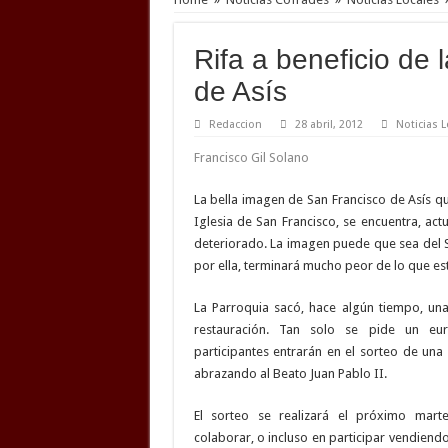
Rifa a beneficio de
de Asís
Redaccion
28 abril, 2012
Noticias L
Francisco Gil Solano
La bella imagen de San Francisco de Asís 
Iglesia de San Francisco, se encuentra, ac
deteriorado. La imagen puede que sea del S.
por ella, terminará mucho peor de lo que est
La Parroquia sacó, hace algún tiempo, una
restauración. Tan solo se pide un eu
participantes entrarán en el sorteo de un
abrazando al Beato Juan Pablo II.
El sorteo se realizará el próximo marte
colaborar, o incluso en participar vendiend