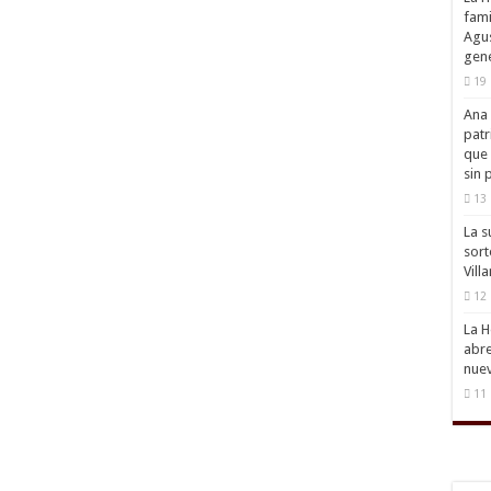
fami
Agus
gene
19 
Ana 
patr
que 
sin 
13 
La s
sort
Vill
12 
La H
abre
nuev
11 