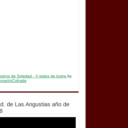
stros de Soledad - V siglos de lustre
by
lamartínCofrade
d. de Las Angustias año de
8