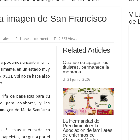
V L
 la imagen de San Francisco
de 
ocales
Leave a comment
2,883 Views
Related Articles
Cuando se apagan los
que podemos encontrar en la
titulares, permanece la
tualmente, en un estado muy
memoria
 XVIII, y si no se hace algo
21 junio, 2026
á.
 rifa de papeletas para su
ro para colaborar, y los
a imagen de María Santísima
La Hermandad del
Prendimiento y la
s. Si estás interesado en
Asociación de familiares
de enfermos de
o papeletas, pregunta por el
Alzheimer Madre