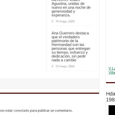
Agustina, unidas de
nuevo en una noche de
generosidad y
esperanza.
19 mayo, 2026
Ana Guerrero destaca
que el verdadero
patrimonio de la
Hermandad son las
personas que entregan
su tiempo, esfuerzo y
dedicación, sin pedir
nada a cambio
13 mayo, 2026
V Lu
Vil
Hda
198
bes estar
conectado
para publicar un comentario.