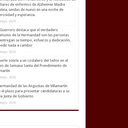
liares de enfermos de Alzheimer Madre
tina, unidas de nuevo en una noche de
rosidad y esperanza.
mayo, 2026
Guerrero destaca que el verdadero
imonio de la Hermandad son las personas
entregan su tiempo, esfuerzo y dedicación,
pedir nada a cambio
mayo, 2026
uerte sonríe a un costalero del Señor en el
eo de Semana Santa del Prendimiento de
amartín
mayo, 2026
ermandad de las Angustias de Villamartín
 el plazo para presentar candidaturas a su
a Junta de Gobierno
mayo, 2026