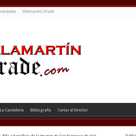
mandades
VillamartínCofrade
La Candelería
Bibliografía
Cartas al Director
»
Rifa a beneficio de la imagen de San Francisco de Asís
IX-Info