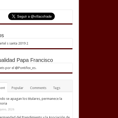
os
ualidad Papa Francisco
ts por el @Pontifex_es.
ent
Popular
Comments
Tags
do se apagan los titulares, permanece la
oria
junio, 2026
ermandad del Prendimiento y la Asociación de