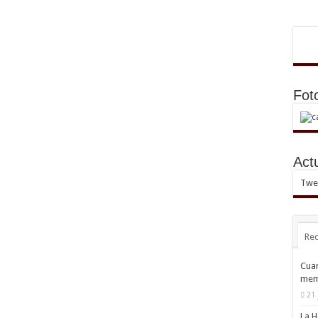
Fot
Act
Twee
Rec
Cuan
mem
21 
La H