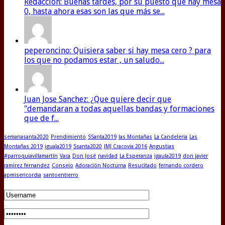
Redaccion: Buenas tardes, por su puesto que hay mesa
0, hasta ahora esas son las que más se...
peperoncino: Quisiera saber si hay mesa cero ? para
los que no podamos estar , un saludo...
Juan Jose Sanchez: ¿Que quiere decir que
"demandaran a todas aquellas bandas y formaciones
que de f...
semanasanta2020
Prendimiento
SSanta2019
las Montañas
La Candeleria
Las
Montañas 2019
iguala2019
Ssanta2020
JMJ Cracovia 2016
Angustias
#parroquiavillamartín
Vaca
Don José
navidad
La Esperanza
igaula2019
don javier
ramirez fernandez
Consejo
Adoración Nocturna
Resucitado
fernando cordero
apmisericordia
santoentierro