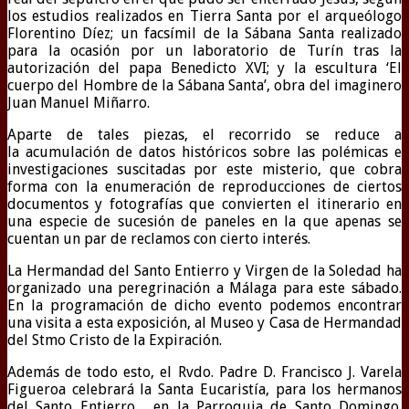
los estudios realizados en Tierra Santa por el arqueólogo
Florentino Díez; un facsímil de la Sábana Santa realizado
para la ocasión por un laboratorio de Turín tras la
autorización del papa Benedicto XVI; y la escultura ‘El
cuerpo del Hombre de la Sábana Santa’, obra del imaginero
Juan Manuel Miñarro.
Aparte de tales piezas, el recorrido se reduce a
la acumulación de datos históricos sobre las polémicas e
investigaciones suscitadas por este misterio, que cobra
forma con la enumeración de reproducciones de ciertos
documentos y fotografías que convierten el itinerario en
una especie de sucesión de paneles en la que apenas se
cuentan un par de reclamos con cierto interés.
La Hermandad del Santo Entierro y Virgen de la Soledad ha
organizado una peregrinación a Málaga para este sábado.
En la programación de dicho evento podemos encontrar
una visita a esta exposición, al Museo y Casa de Hermandad
del Stmo Cristo de la Expiración.
Además de todo esto, el Rvdo. Padre D. Francisco J. Varela
Figueroa celebrará la Santa Eucaristía, para los hermanos
del Santo Entierro, en la Parroquia de Santo Domingo.