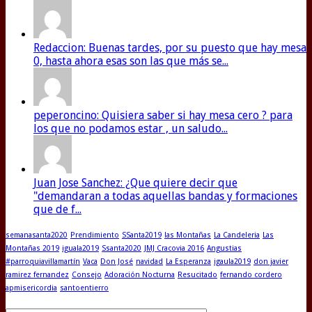
Redaccion: Buenas tardes, por su puesto que hay mesa
0, hasta ahora esas son las que más se...
peperoncino: Quisiera saber si hay mesa cero ? para
los que no podamos estar , un saludo...
Juan Jose Sanchez: ¿Que quiere decir que
"demandaran a todas aquellas bandas y formaciones
que de f...
semanasanta2020
Prendimiento
SSanta2019
las Montañas
La Candeleria
Las
Montañas 2019
iguala2019
Ssanta2020
JMJ Cracovia 2016
Angustias
#parroquiavillamartín
Vaca
Don José
navidad
La Esperanza
igaula2019
don javier
ramirez fernandez
Consejo
Adoración Nocturna
Resucitado
fernando cordero
apmisericordia
santoentierro