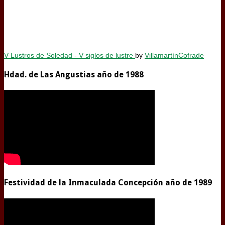
V Lustros de Soledad - V siglos de lustre
by
VillamartínCofrade
Hdad. de Las Angustias año de 1988
Festividad de la Inmaculada Concepción año de 1989