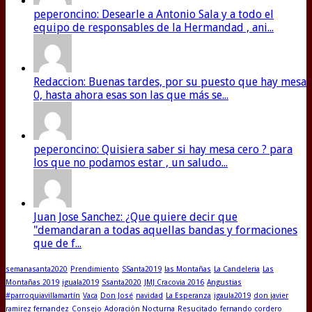
peperoncino: Desearle a Antonio Sala y a todo el
equipo de responsables de la Hermandad , ani...
Redaccion: Buenas tardes, por su puesto que hay mesa
0, hasta ahora esas son las que más se...
peperoncino: Quisiera saber si hay mesa cero ? para
los que no podamos estar , un saludo...
Juan Jose Sanchez: ¿Que quiere decir que
"demandaran a todas aquellas bandas y formaciones
que de f...
semanasanta2020
Prendimiento
SSanta2019
las Montañas
La Candeleria
Las
Montañas 2019
iguala2019
Ssanta2020
JMJ Cracovia 2016
Angustias
#parroquiavillamartín
Vaca
Don José
navidad
La Esperanza
igaula2019
don javier
ramirez fernandez
Consejo
Adoración Nocturna
Resucitado
fernando cordero