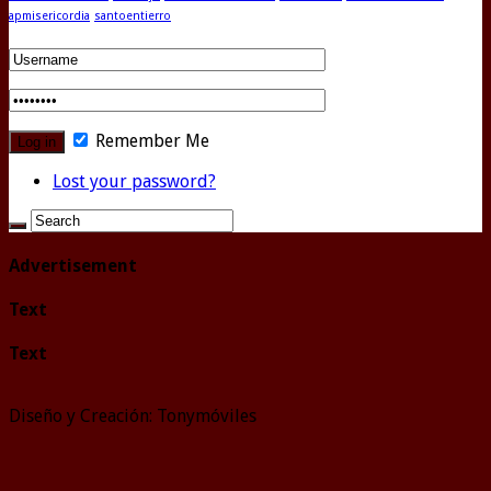
apmisericordia
santoentierro
Remember Me
Lost your password?
Advertisement
Text
Text
Diseño y Creación: Tonymóviles