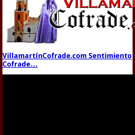
VillamartínCofrade.com Sentimiento
Cofrade…