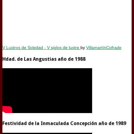
V Lustros de Soledad - V siglos de lustre
by
VillamartínCofrade
Hdad. de Las Angustias año de 1988
Festividad de la Inmaculada Concepción año de 1989