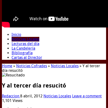
Inicio
Noticias Locales
Lecturas del día
La Candelería
Bibliografía
Cartas al Director
Home
»
Noticias Cofrades
»
Noticias Locales
»
Y al tercer
día resucitó
Y al tercer día resucitó
Redaccion
8 abril, 2012
Noticias Locales
Leave a comment
1,101 Views