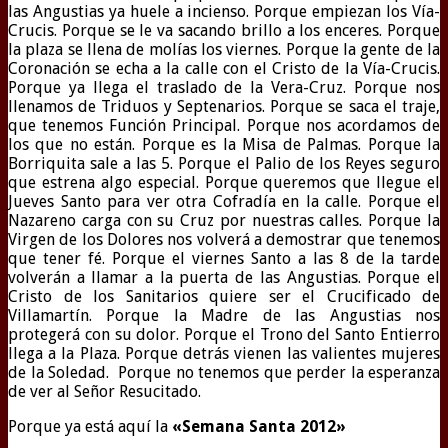
las Angustias ya huele a incienso. Porque empiezan los Vía-
Crucis.
Porque se le va sacando brillo a los enceres. Porque
la plaza se llena de molías los viernes. Porque la gente de la
Coronación se echa a la calle con el Cristo de la Vía-Crucis.
Porque ya llega el traslado de la Vera-Cruz. Porque nos
llenamos de Triduos y Septenarios. Porque se saca el traje,
que tenemos Función Principal. Porque nos acordamos de
los que no están. Porque es la Misa de Palmas. Porque la
Borriquita sale a las 5. Porque el Palio de los Reyes seguro
que estrena algo especial. Porque queremos que llegue el
Jueves Santo para ver otra Cofradía en la calle. Porque el
Nazareno carga con su Cruz por nuestras calles. Porque la
Virgen de los Dolores nos volverá a demostrar que tenemos
que tener fé. Porque el viernes Santo a las 8 de la tarde
volverán a llamar a la puerta de las Angustias. Porque el
Cristo de los Sanitarios quiere ser el Crucificado de
Villamartín. Porque la Madre de las Angustias nos
protegerá con su dolor. Porque el Trono del Santo Entierro
llega a la Plaza. Porque detrás vienen las valientes mujeres
de la Soledad. Porque no tenemos que perder la esperanza
de ver al Señor Resucitado.
Porque ya está aquí la
«Semana Santa 2012»