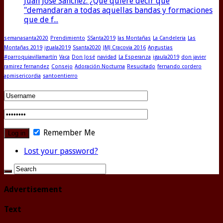
Juan Jose Sanchez: ¿Que quiere decir que
"demandaran a todas aquellas bandas y formaciones
que de f...
semanasanta2020
Prendimiento
SSanta2019
las Montañas
La Candeleria
Las
Montañas 2019
iguala2019
Ssanta2020
JMJ Cracovia 2016
Angustias
#parroquiavillamartín
Vaca
Don José
navidad
La Esperanza
igaula2019
don javier
ramirez fernandez
Consejo
Adoración Nocturna
Resucitado
fernando cordero
apmisericordia
santoentierro
Remember Me
Lost your password?
Advertisement
Text