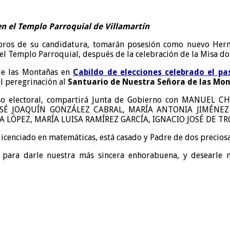
en el Templo Parroquial de Villamartín
mbros de su candidatura, tomarán posesión como nuevo He
el Templo Parroquial, después de la celebración de la Misa do
de las Montañas en
Cabildo de elecciones celebrado el 
l peregrinación al
Santuario de Nuestra Señora de las Mo
ceso electoral, compartirá Junta de Gobierno con MANU
SÉ JOAQUÍN GONZÁLEZ CABRAL, MARÍA ANTONIA JIMÉNE
 LÓPEZ, MARÍA LUISA RAMÍREZ GARCÍA, IGNACIO JOSÉ DE T
licenciado en matemáticas, está casado y Padre de dos preciosa
para darle nuestra más sincera enhorabuena, y desearle m