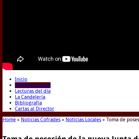
Inicio
Noticias Locales
Lecturas del día
La Candelería
Bibliografía
Cartas al Director
Home
»
Noticias Cofrades
»
Noticias Locales
»
Toma de poses
Toma de posesión de la nueva Junta 