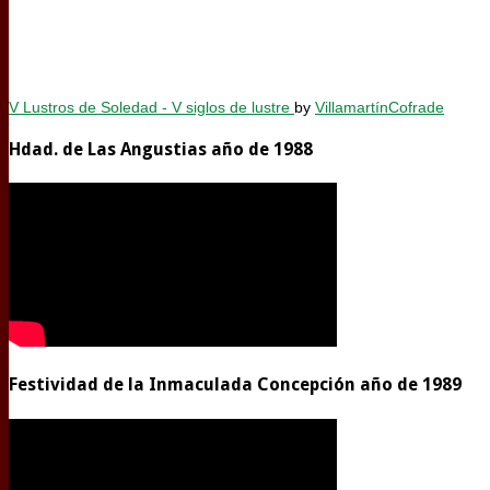
V Lustros de Soledad - V siglos de lustre
by
VillamartínCofrade
Hdad. de Las Angustias año de 1988
Festividad de la Inmaculada Concepción año de 1989