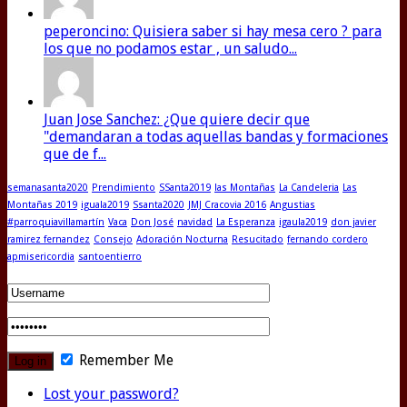
peperoncino: Quisiera saber si hay mesa cero ? para
los que no podamos estar , un saludo...
Juan Jose Sanchez: ¿Que quiere decir que
"demandaran a todas aquellas bandas y formaciones
que de f...
semanasanta2020
Prendimiento
SSanta2019
las Montañas
La Candeleria
Las
Montañas 2019
iguala2019
Ssanta2020
JMJ Cracovia 2016
Angustias
#parroquiavillamartín
Vaca
Don José
navidad
La Esperanza
igaula2019
don javier
ramirez fernandez
Consejo
Adoración Nocturna
Resucitado
fernando cordero
apmisericordia
santoentierro
Remember Me
Lost your password?