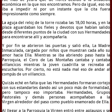
económica en la que nos encontramos. Pero da igual, eso no
iba a impedir ni por un instante que la cita fuera
impresionante como siempre.
La aguja del reloj de la torre rozaba las 18,00 horas, y en la
plaza aguardaban los fieles y devotos que habían salido
desde diferentes puntos de la ciudad con sus Hermandades
para encontrarse allí y acompañarla.
Y por fin se abrieron las puertas y salió ella, La Madre
Inmaculada, cargada por niños que muestran cada año su
amor hacia Ella. Mientras se iba abriendo paso hasta la
Parroquia, el Coro de Las Montañas cantaba y cantaba
villancicos mientras la joven cuadrilla se recreaba al
escucharlos. Por cierto, no está nada mal eso de andar al
compás de un villancico.
Quizás eché en falta que las Hermandades formaran cortejo
con sus estandartes dando así un poco más de formalidad,
pero tampoco eso importaba. Hermandades, Grupos
Pastorales y demás personas acompañaban a la
Virgen alrededor del paso como pueblo enamorado de Ella.
Al llegar a la Parroquia la Virgen entró entre aplausos y se