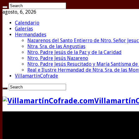
agosto, 6, 2026
Calendario
Galerías
Hermandades
Nazarenos del Santo Entierro de Ntro. Señor Jesuc
Ntra. Sra. de las Angustias
Ntro. Padre Jesús de la Paz y de la Caridad
Ntro. Padre Jesús Nazareno
Ntro. Padre Jesús Resucitado y María Santísma de 
Real e Ilustre Hermandad de Ntra. Sra. de las Mo
VillamartínCofrade
Villamartín