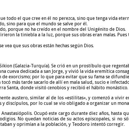
 todo el que cree en él no perezca, sino que tenga vida etern
o, sino para que el mundo se salve por él.
gado, porque no ha creído en el nombre del Unigénito de Dios.
irieron la tiniebla a la luz, porque sus obras eran malas. Pues t
 se vea que sus obras están hechas según Dios.
Sikion (Galazia-Turquía). Se crió en un prostíbulo que regenta
 una cueva dedicada a san Jorge, y vivió la vida eremítica con
n de exorcismo; por lo que para evitar que su fama se difundies
tocó más tarde sacarlo de allí en mala salud, sucio e infectado
rra Santa, donde visitó cenobios y recibió el hábito monástico.
e austero, similar al de los «estilitas», y comenzó a vivir en 
y discípulos, por lo cual se vio obligado a organizar un monas
 Anastasiópolis. Ocupó este cargo durante diez años, hasta qu
digios. No quedan noticias de su actos episcopales, si no só
taban y oprimían a la población, y Teodoro intentó corregir.