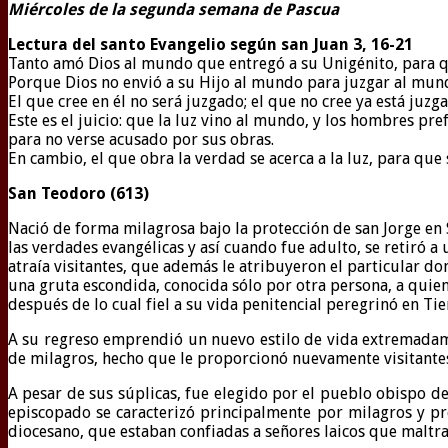
Miércoles de la segunda semana de Pascua
Lectura del santo Evangelio según san Juan 3, 16-21
Tanto amó Dios al mundo que entregó a su Unigénito, para que
Porque Dios no envió a su Hijo al mundo para juzgar al mund
El que cree en él no será juzgado; el que no cree ya está juz
Este es el juicio: que la luz vino al mundo, y los hombres pref
para no verse acusado por sus obras.
En cambio, el que obra la verdad se acerca a la luz, para que
San Teodoro (613)
Nació de forma milagrosa bajo la protección de san Jorge en 
las verdades evangélicas y así cuando fue adulto, se retiró a
atraía visitantes, que además le atribuyeron el particular do
una gruta escondida, conocida sólo por otra persona, a quien 
después de lo cual fiel a su vida penitencial peregrinó en Tie
A su regreso emprendió un nuevo estilo de vida extremadament
de milagros, hecho que le proporcionó nuevamente visitantes 
A pesar de sus súplicas, fue elegido por el pueblo obispo de
episcopado se caracterizó principalmente por milagros y pro
diocesano, que estaban confiadas a señores laicos que maltra