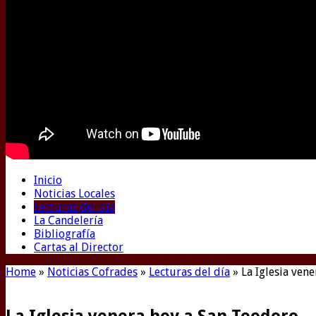
Inicio
Noticias Locales
Lecturas del día
La Candelería
Bibliografía
Cartas al Director
Home
»
Noticias Cofrades
»
Lecturas del día
»
La Iglesia ven
La Iglesia venera hoy a San Teodoro