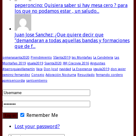
peperoncino: Quisiera saber si hay mesa cero ? para
los que no podamos estar , un saludo...
Juan Jose Sanchez: ¿Que quiere decir que
"demandaran a todas aquellas bandas y formaciones
que de f...
semanasanta2020
Prendimiento
SSanta2019
las Montañas
La Candeleria
Las
Montañas 2019
iguala2019
Ssanta2020
JMJ Cracovia 2016
Angustias
#parroquiavillamartín
Vaca
Don José
navidad
La Esperanza
igaula2019
don javier
ramirez fernandez
Consejo
Adoración Nocturna
Resucitado
fernando cordero
apmisericordia
santoentierro
Remember Me
Lost your password?