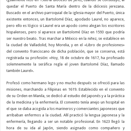
quedar el Puerto de Santa María dentro de la diócesis jerezana.
Buscado en el archivo parroquial de la iglesia mayor del Puerto, única
existente entonces, un Bartolomé Díaz, apodado Laurel, no aparece,
pero ello es lógico si Laurel era un apodo como alegan los escritores
hispalenses, pero sí aparece un Bartolomé Díaz en 1593 que podría
ser nuestro beato. Tras marchar a México en la niñez, se establece en
la ciudad de Valladolid, hoy Morelia, y en el «Libro de profesiones»
del convento franciscano de dicha población, que se conserva, está
registrada su profesión: «Hoy, 18 de octubre de 1617, ha profesado
solemnemente la seráfica regla el joven Bartolomé Díaz, llamado
también Laurel».
Profesó como hermano lego y no mucho después se ofreció para las
misiones, marchando a Filipinas en 1619. Establecido en el convento
de su Orden en Manila, se dedicó al estudio del japonés y a la práctica
de la medicina y la enfermería. El convento tenía anejo un hospital en
el que se daba acogida a los marineros y comerciantes japoneses que
arribaban enfermos a la ciudad. Allí practicó la lengua japonesa y la
enfermería, llegando a ser un notable profesional. En 1623 llegó la
hora de su ida al Japón, siendo asignado como compañero y