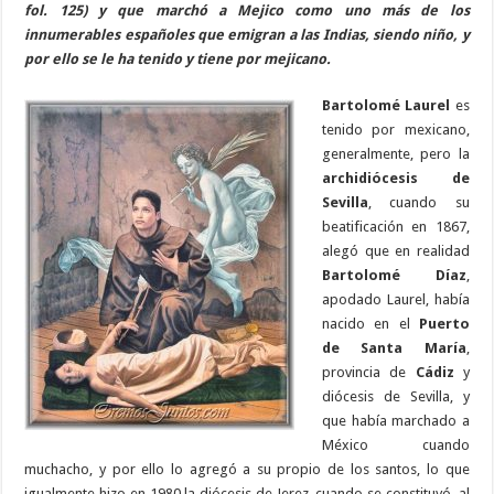
fol. 125) y que marchó a Mejico como uno más de los
innumerables españoles que emigran a las Indias, siendo niño, y
por ello se le ha tenido y tiene por mejicano.
Bartolomé Laurel
es
tenido por mexicano,
generalmente, pero la
archidiócesis de
Sevilla
, cuando su
beatificación en 1867,
alegó que en realidad
Bartolomé Díaz
,
apodado Laurel, había
nacido en el
Puerto
de Santa María
,
provincia de
Cádiz
y
diócesis de Sevilla, y
que había marchado a
México cuando
muchacho, y por ello lo agregó a su propio de los santos, lo que
igualmente hizo en 1980 la diócesis de Jerez, cuando se constituyó, al