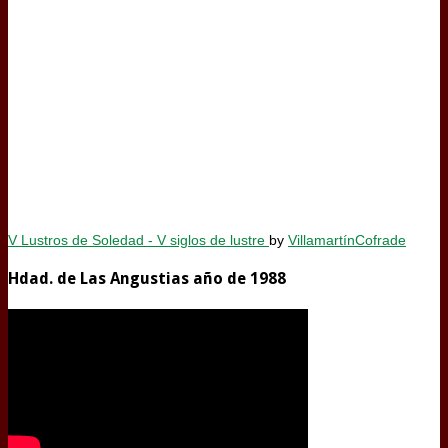
V Lustros de Soledad - V siglos de lustre
by
VillamartínCofrade
Hdad. de Las Angustias año de 1988