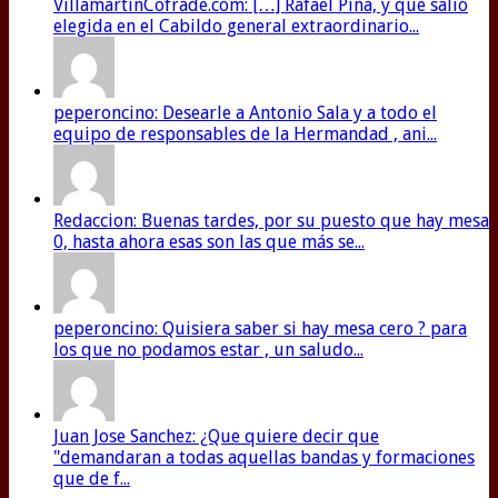
VillamartínCofrade.com: […] Rafael Piña, y que salió
elegida en el Cabildo general extraordinario...
peperoncino: Desearle a Antonio Sala y a todo el
equipo de responsables de la Hermandad , ani...
Redaccion: Buenas tardes, por su puesto que hay mesa
0, hasta ahora esas son las que más se...
peperoncino: Quisiera saber si hay mesa cero ? para
los que no podamos estar , un saludo...
Juan Jose Sanchez: ¿Que quiere decir que
"demandaran a todas aquellas bandas y formaciones
que de f...