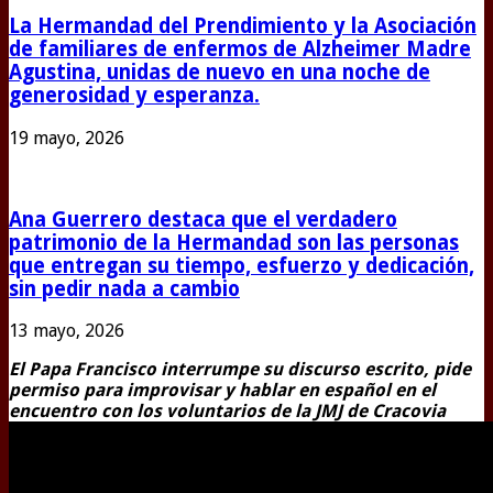
La Hermandad del Prendimiento y la Asociación
de familiares de enfermos de Alzheimer Madre
Agustina, unidas de nuevo en una noche de
generosidad y esperanza.
19 mayo, 2026
Ana Guerrero destaca que el verdadero
patrimonio de la Hermandad son las personas
que entregan su tiempo, esfuerzo y dedicación,
sin pedir nada a cambio
13 mayo, 2026
El Papa Francisco interrumpe su discurso escrito, pide
permiso para improvisar y hablar en español en el
encuentro con los voluntarios de la JMJ de Cracovia