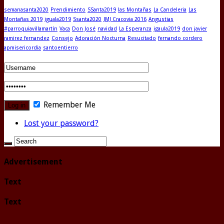
semanasanta2020
Prendimiento
SSanta2019
las Montañas
La Candeleria
Las
Montañas 2019
iguala2019
Ssanta2020
JMJ Cracovia 2016
Angustias
#parroquiavillamartín
Vaca
Don José
navidad
La Esperanza
igaula2019
don javier
ramirez fernandez
Consejo
Adoración Nocturna
Resucitado
fernando cordero
apmisericordia
santoentierro
Remember Me
Lost your password?
Advertisement
Text
Text