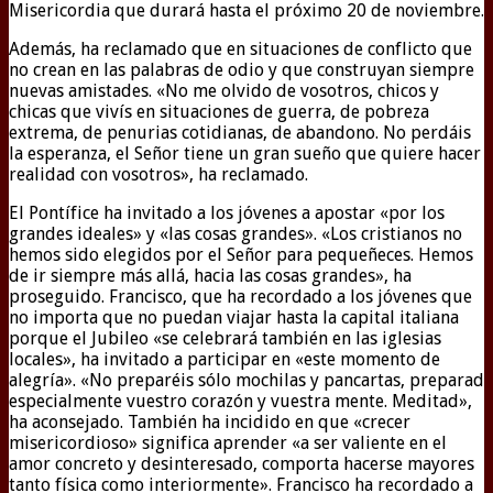
Misericordia que durará hasta el próximo 20 de noviembre.
Además, ha reclamado que en situaciones de conflicto que
no crean en las palabras de odio y que construyan siempre
nuevas amistades. «No me olvido de vosotros, chicos y
chicas que vivís en situaciones de guerra, de pobreza
extrema, de penurias cotidianas, de abandono. No perdáis
la esperanza, el Señor tiene un gran sueño que quiere hacer
realidad con vosotros», ha reclamado.
El Pontífice ha invitado a los jóvenes a apostar «por los
grandes ideales» y «las cosas grandes». «Los cristianos no
hemos sido elegidos por el Señor para pequeñeces. Hemos
de ir siempre más allá, hacia las cosas grandes», ha
proseguido. Francisco, que ha recordado a los jóvenes que
no importa que no puedan viajar hasta la capital italiana
porque el Jubileo «se celebrará también en las iglesias
locales», ha invitado a participar en «este momento de
alegría». «No preparéis sólo mochilas y pancartas, preparad
especialmente vuestro corazón y vuestra mente. Meditad»,
ha aconsejado. También ha incidido en que «crecer
misericordioso» significa aprender «a ser valiente en el
amor concreto y desinteresado, comporta hacerse mayores
tanto física como interiormente». Francisco ha recordado a