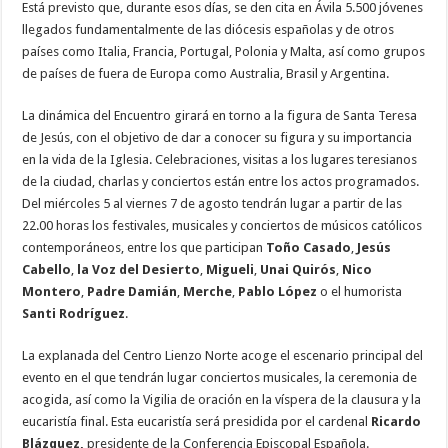
Está previsto que, durante esos días, se den cita en Ávila 5.500 jóvenes
llegados fundamentalmente de las diócesis españolas y de otros
países como Italia, Francia, Portugal, Polonia y Malta, así como grupos
de países de fuera de Europa como Australia, Brasil y Argentina.
La dinámica del Encuentro girará en torno a la figura de Santa Teresa
de Jesús, con el objetivo de dar a conocer su figura y su importancia
en la vida de la Iglesia. Celebraciones, visitas a los lugares teresianos
de la ciudad, charlas y conciertos están entre los actos programados.
Del miércoles 5 al viernes 7 de agosto tendrán lugar a partir de las
22.00 horas los festivales, musicales y conciertos de músicos católicos
contemporáneos, entre los que participan
Toño Casado
,
Jesús
Cabello
,
la Voz del Desierto
,
Migueli
,
Unai Quirós
,
Nico
Montero
,
Padre Damián
,
Merche
,
Pablo López
o el humorista
Santi Rodríguez
.
La explanada del Centro Lienzo Norte acoge el escenario principal del
evento en el que tendrán lugar conciertos musicales, la ceremonia de
acogida, así como la Vigilia de oración en la víspera de la clausura y la
eucaristía final. Esta eucaristía será presidida por el cardenal
Ricardo
Blázquez,
presidente de la Conferencia Episcopal Española.