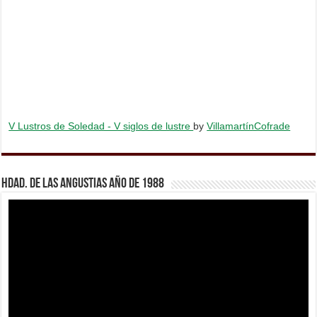
V Lustros de Soledad - V siglos de lustre
by
VillamartínCofrade
Hdad. de Las Angustias año de 1988