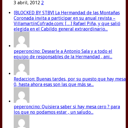
3 abril, 2012
2
[BLOCKED BY STBV] La Hermandad de las Montañas
Coronada invita a participar en su anual revista –
VillamartínCofrade.com: […] Rafael Piña, y que salió
elegida en el Cabildo general extraordinario...
peperoncino: Desearle a Antonio Sala y a todo el
equipo de responsables de la Hermandad , ani...
Redaccion: Buenas tardes, por su puesto que hay mesa
0, hasta ahora esas son las que más se...
peperoncino: Quisiera saber si hay mesa cero ? para
los que no podamos estar , un saludo...