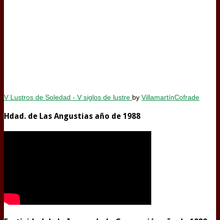
V Lustros de Soledad - V siglos de lustre
by
VillamartínCofrade
Hdad. de Las Angustias año de 1988