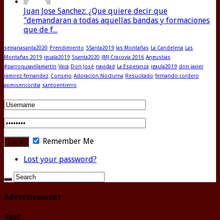
Juan Jose Sanchez: ¿Que quiere decir que
"demandaran a todas aquellas bandas y formaciones
que de f...
semanasanta2020
Prendimiento
SSanta2019
las Montañas
La Candeleria
Las
Montañas 2019
iguala2019
Ssanta2020
JMJ Cracovia 2016
Angustias
#parroquiavillamartín
Vaca
Don José
navidad
La Esperanza
igaula2019
don javier
ramirez fernandez
Consejo
Adoración Nocturna
Resucitado
fernando cordero
apmisericordia
santoentierro
Remember Me
Lost your password?
Advertisement
Text