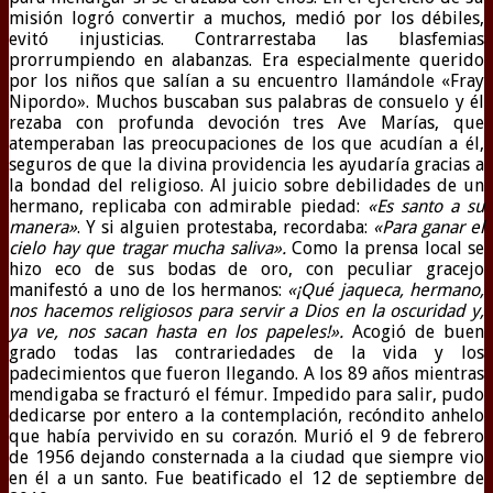
misión logró convertir a muchos, medió por los débiles,
evitó injusticias. Contrarrestaba las blasfemias
prorrumpiendo en alabanzas. Era especialmente querido
por los niños que salían a su encuentro llamándole «Fray
Nipordo». Muchos buscaban sus palabras de consuelo y él
rezaba con profunda devoción tres Ave Marías, que
atemperaban las preocupaciones de los que acudían a él,
seguros de que la divina providencia les ayudaría gracias a
la bondad del religioso. Al juicio sobre debilidades de un
hermano, replicaba con admirable piedad:
«Es santo a su
manera»
. Y si alguien protestaba, recordaba:
«Para ganar el
cielo hay que tragar mucha saliva».
Como la prensa local se
hizo eco de sus bodas de oro, con peculiar gracejo
manifestó a uno de los hermanos:
«¡Qué jaqueca, hermano,
nos hacemos religiosos para servir a Dios en la oscuridad y,
ya ve, nos sacan hasta en los papeles!».
Acogió de buen
grado todas las contrariedades de la vida y los
padecimientos que fueron llegando. A los 89 años mientras
mendigaba se fracturó el fémur. Impedido para salir, pudo
dedicarse por entero a la contemplación, recóndito anhelo
que había pervivido en su corazón. Murió el 9 de febrero
de 1956 dejando consternada a la ciudad que siempre vio
en él a un santo. Fue beatificado el 12 de septiembre de