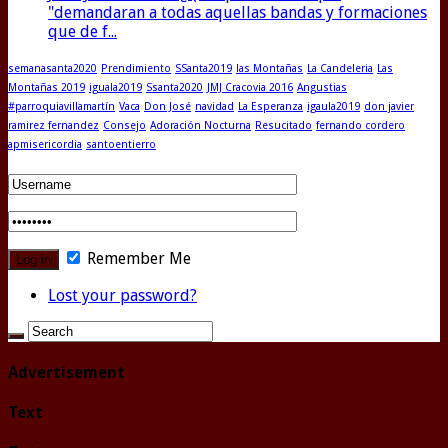
"demandaran a todas aquellas bandas y formaciones
que de f...
semanasanta2020
Prendimiento
SSanta2019
las Montañas
La Candeleria
Las
Montañas 2019
iguala2019
Ssanta2020
JMJ Cracovia 2016
Angustias
#parroquiavillamartín
Vaca
Don José
navidad
La Esperanza
igaula2019
don javier
ramirez fernandez
Consejo
Adoración Nocturna
Resucitado
fernando cordero
apmisericordia
santoentierro
Remember Me
Lost your password?
Advertisement
Text