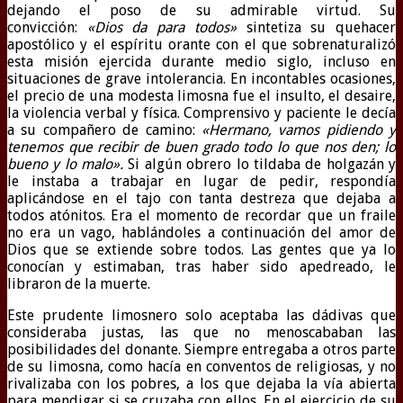
dejando el poso de su admirable virtud. Su
convicción:
«Dios da para todos»
sintetiza su quehacer
apostólico y el espíritu orante con el que sobrenaturalizó
esta misión ejercida durante medio siglo, incluso en
situaciones de grave intolerancia. En incontables ocasiones,
el precio de una modesta limosna fue el insulto, el desaire,
la violencia verbal y física. Comprensivo y paciente le decía
a su compañero de camino:
«Hermano, vamos pidiendo y
tenemos que recibir de buen grado todo lo que nos den; lo
bueno y lo malo».
Si algún obrero lo tildaba de holgazán y
le instaba a trabajar en lugar de pedir, respondía
aplicándose en el tajo con tanta destreza que dejaba a
todos atónitos. Era el momento de recordar que un fraile
no era un vago, hablándoles a continuación del amor de
Dios que se extiende sobre todos. Las gentes que ya lo
conocían y estimaban, tras haber sido apedreado, le
libraron de la muerte.
Este prudente limosnero solo aceptaba las dádivas que
consideraba justas, las que no menoscababan las
posibilidades del donante. Siempre entregaba a otros parte
de su limosna, como hacía en conventos de religiosas, y no
rivalizaba con los pobres, a los que dejaba la vía abierta
para mendigar si se cruzaba con ellos. En el ejercicio de su