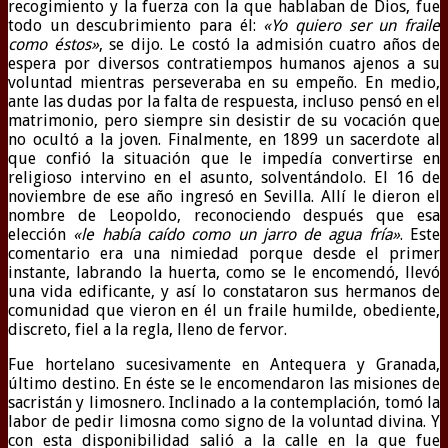
recogimiento y la fuerza con la que hablaban de Dios, fue
todo un descubrimiento para él:
«Yo quiero ser un fraile
como éstos»
, se dijo. Le costó la admisión cuatro años de
espera por diversos contratiempos humanos ajenos a su
voluntad mientras perseveraba en su empeño. En medio,
ante las dudas por la falta de respuesta, incluso pensó en el
matrimonio, pero siempre sin desistir de su vocación que
no ocultó a la joven. Finalmente, en 1899 un sacerdote al
que confió la situación que le impedía convertirse en
religioso intervino en el asunto, solventándolo. El 16 de
noviembre de ese año ingresó en Sevilla. Allí le dieron el
nombre de Leopoldo, reconociendo después que esa
elección
«le había caído como un jarro de agua fría»
. Este
comentario era una nimiedad porque desde el primer
instante, labrando la huerta, como se le encomendó, llevó
una vida edificante, y así lo constataron sus hermanos de
comunidad que vieron en él un fraile humilde, obediente,
discreto, fiel a la regla, lleno de fervor.
Fue hortelano sucesivamente en Antequera y Granada,
último destino. En éste se le encomendaron las misiones de
sacristán y limosnero. Inclinado a la contemplación, tomó la
labor de pedir limosna como signo de la voluntad divina. Y
con esta disponibilidad salió a la calle en la que fue