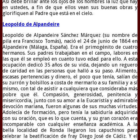
Así debe brillar ante los ojos de los hombres la luz que hay
en ustedes, a fin de que ellos vean sus buenas obras y
glorifiquen al Padre que está en el cielo.
Leopoldo de Alpandeire
Leopoldo de Alpandeire Sánchez Márquez (su nombre de
pila era Francisco Tomás), nació el 24 de junio de 1864 en
Alpandeire (Málaga, España). Era el primogénito de cuatro
hermanos. Sus padres trabajaban en el campo, labores en
las que él se empleó en cuanto tuvo edad para ello. A esta
ocupación dedicó 35 años de su vida, dejando un reguero
de caridad en las personas que halló a su paso. Alimento,
escasas pertenencias y dinero, el poco que tenía, salían de
su zurrón y bolsillos a costa de mermarlo a su familia y a sí
mismo, con tal de asistir a cualquiera que consideraba más
pobre que él. Compasión, generosidad, penitencia y
misericordia, junto con su amor a la Eucaristía y admirable
devoción mariana, fueron algunas de sus muchas virtudes.
Adolecía de formación, pero tenía la sabiduría adquirida
con su oración, que es lo que cuenta, y su gran corazón era
incomparable con cualquier enseñanza académica. A la
bella localidad de Ronda llegaron los capuchinos para
celebrar la beatificación de fray Diego José de Cádiz. Y el