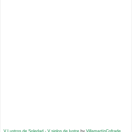
V Lustros de Soledad - V siglos de lustre
by
VillamartínCofrade