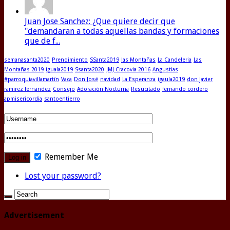
Juan Jose Sanchez: ¿Que quiere decir que
"demandaran a todas aquellas bandas y formaciones
que de f...
semanasanta2020
Prendimiento
SSanta2019
las Montañas
La Candeleria
Las
Montañas 2019
iguala2019
Ssanta2020
JMJ Cracovia 2016
Angustias
#parroquiavillamartín
Vaca
Don José
navidad
La Esperanza
igaula2019
don javier
ramirez fernandez
Consejo
Adoración Nocturna
Resucitado
fernando cordero
apmisericordia
santoentierro
Remember Me
Lost your password?
Advertisement