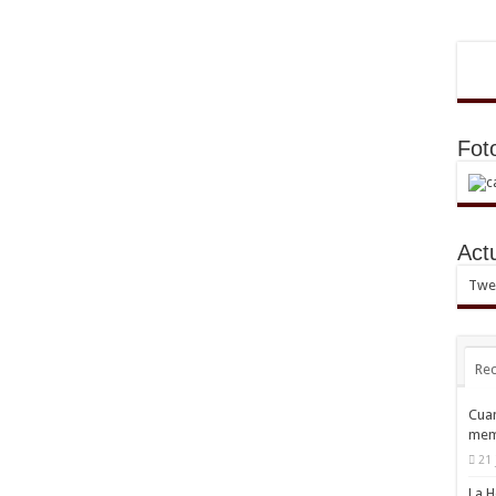
Fot
Act
Twee
Rec
Cuan
mem
21 
La H