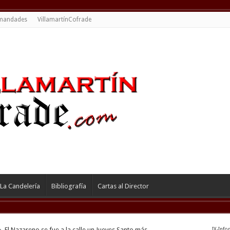
mandades
VillamartínCofrade
La Candelería
Bibliografía
Cartas al Director
»
El Nazareno se fue a la calle un Jueves Santo más
IX-Info