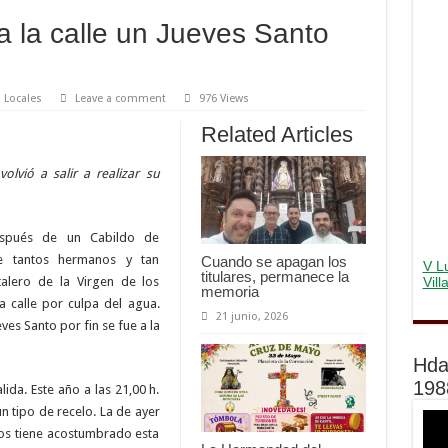
a la calle un Jueves Santo
 Locales
Leave a comment
976 Views
Related Articles
lvió a salir a realizar su
espués de un Cabildo de
de tantos hermanos y tan
Cuando se apagan los
V Lu
titulares, permanece la
Vil
talero de la Virgen de los
memoria
a calle por culpa del agua.
21 junio, 2026
es Santo por fin se fue a la
Hda
198
lida. Este año a las 21,00 h.
ún tipo de recelo. La de ayer
nos tiene acostumbrado esta