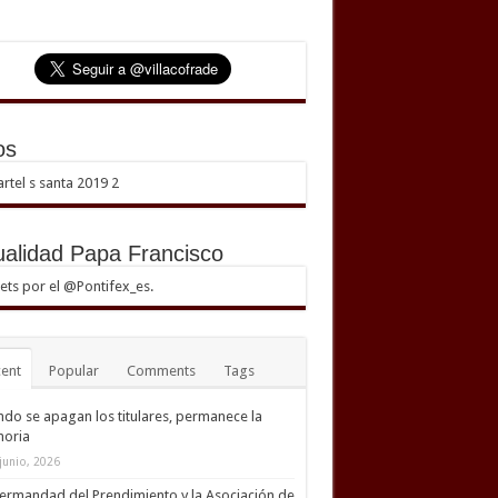
os
ualidad Papa Francisco
ts por el @Pontifex_es.
ent
Popular
Comments
Tags
do se apagan los titulares, permanece la
oria
junio, 2026
ermandad del Prendimiento y la Asociación de