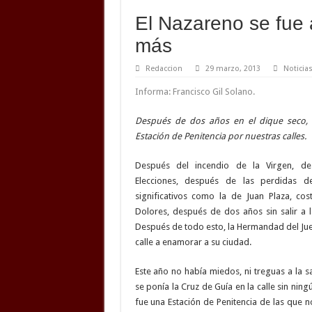
El Nazareno se fue 
más
Redaccion
29 marzo, 2013
Noticias
Informa: Francisco Gil Solano.
Después de dos años en el dique seco, vo
Estación de Penitencia por nuestras calles.
Después del incendio de la Virgen, d
Elecciones, después de las perdidas 
significativos como la de Juan Plaza, cos
Dolores, después de dos años sin salir a l
Después de todo esto, la Hermandad del Juev
calle a enamorar a su ciudad.
Este año no había miedos, ni treguas a la sa
se ponía la Cruz de Guía en la calle sin ning
fue una Estación de Penitencia de las que 