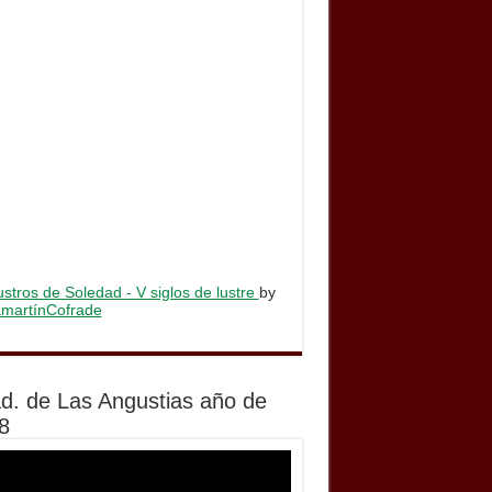
stros de Soledad - V siglos de lustre
by
lamartínCofrade
d. de Las Angustias año de
8