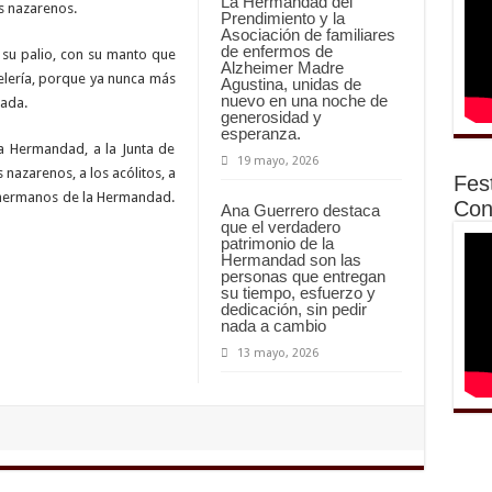
La Hermandad del
s nazarenos.
Prendimiento y la
Asociación de familiares
de enfermos de
 su palio, con su manto que
Alzheimer Madre
elería, porque ya nunca más
Agustina, unidas de
nuevo en una noche de
tada.
generosidad y
esperanza.
a Hermandad, a la Junta de
19 mayo, 2026
 nazarenos, a los acólitos, a
Fes
os hermanos de la Hermandad.
Con
Ana Guerrero destaca
que el verdadero
patrimonio de la
Hermandad son las
personas que entregan
su tiempo, esfuerzo y
dedicación, sin pedir
nada a cambio
13 mayo, 2026