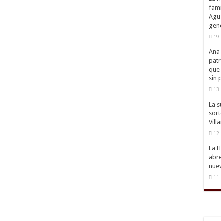
fami
Agus
gene
19 
Ana 
patr
que 
sin 
13 
La s
sort
Vill
12 
La H
abre
nuev
11 