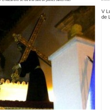
V L
de 