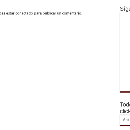
Síg
bes estar
conectado
para publicar un comentario.
Tod
clic
Visi