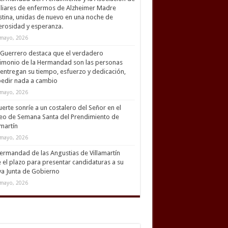
liares de enfermos de Alzheimer Madre
tina, unidas de nuevo en una noche de
rosidad y esperanza.
mayo, 2026
Guerrero destaca que el verdadero
imonio de la Hermandad son las personas
entregan su tiempo, esfuerzo y dedicación,
pedir nada a cambio
mayo, 2026
uerte sonríe a un costalero del Señor en el
eo de Semana Santa del Prendimiento de
amartín
mayo, 2026
ermandad de las Angustias de Villamartín
 el plazo para presentar candidaturas a su
a Junta de Gobierno
mayo, 2026