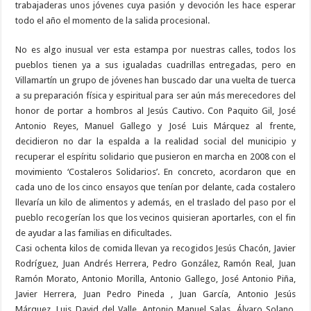
trabajaderas unos jóvenes cuya pasión y devoción les hace esperar
todo el año el momento de la salida procesional.
No es algo inusual ver esta estampa por nuestras calles, todos los
pueblos tienen ya a sus igualadas cuadrillas entregadas, pero en
Villamartín un grupo de jóvenes han buscado dar una vuelta de tuerca
a su preparación física y espiritual para ser aún más merecedores del
honor de portar a hombros al Jesús Cautivo. Con Paquito Gil, José
Antonio Reyes, Manuel Gallego y José Luis Márquez al frente,
decidieron no dar la espalda a la realidad social del municipio y
recuperar el espíritu solidario que pusieron en marcha en 2008 con el
movimiento ‘Costaleros Solidarios’. En concreto, acordaron que en
cada uno de los cinco ensayos que tenían por delante, cada costalero
llevaría un kilo de alimentos y además, en el traslado del paso por el
pueblo recogerían los que los vecinos quisieran aportarles, con el fin
de ayudar a las familias en dificultades.
Casi ochenta kilos de comida llevan ya recogidos Jesús Chacón, Javier
Rodríguez, Juan Andrés Herrera, Pedro González, Ramón Real, Juan
Ramón Morato, Antonio Morilla, Antonio Gallego, José Antonio Piña,
Javier Herrera, Juan Pedro Pineda , Juan García, Antonio Jesús
Márquez, Luis David del Valle, Antonio Manuel Salas, Álvaro Solano,